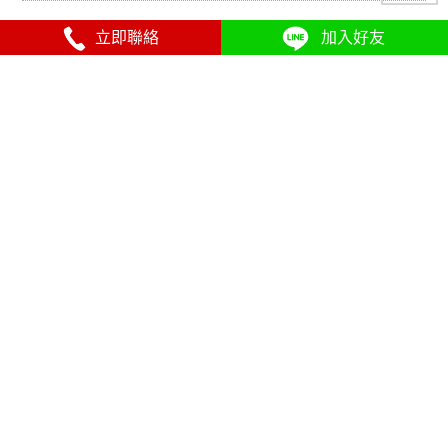
立即聯絡
加入好友
電動托盤推高機使用時你會
推高機和掛車常常會出現的
遇到的超重要狀況！
問題有哪些？7大重點報你
知！