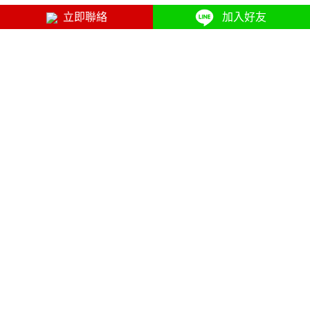
立即聯絡
加入好友
2021-01-04
高雄搬家公司-人生何必這麼累，只要一通電話就能全家搬